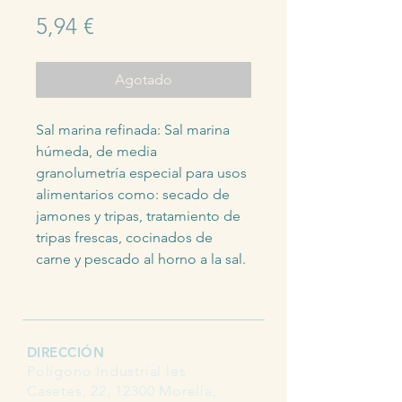
Precio
5,94 €
Agotado
Sal marina refinada: Sal marina 
húmeda, de media 
granolumetría especial para usos 
alimentarios como: secado de 
jamones y tripas, tratamiento de 
tripas frescas, cocinados de 
carne y pescado al horno a la sal.
DIRECCIÓN
Polígono Industrial les
Casetes, 22, 12300 Morella,