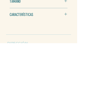
TAMAÑO
500 ml
CARACTERÍSTICAS
Secado rápido
Visible durante largo tiempo
No provoca irritación cutánea
Se aprovecha el 100% del recipiente
DIRECCIÓN
Polígono Industrial les
Casetes, 22, 12300 Morella,
Castellón
TELÉFONO
964 16 01 93
COOPERATIVA COMARCAL
SANT ANTONI ABAD
MORELLA
Política de Privacidad